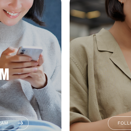
AM
RAM
FOLL