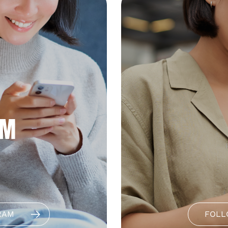
AM
RAM
FOLL