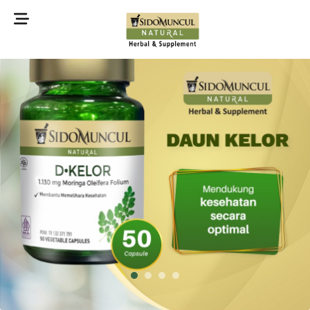
©2022 Sidomuncul Natural All right reserved
1
2
3
4