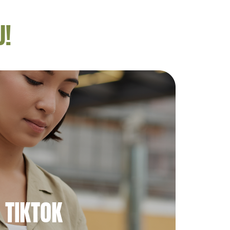
U!
TIKTOK