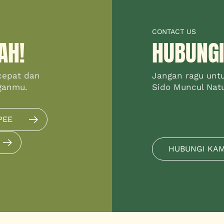
CONTACT US
AH!
HUBUNGI
cepat dan
Jangan ragu unt
ganmu.
Sido Muncul Natur
PEE
HUBUNGI KA