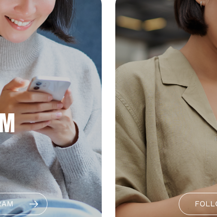
AM
RAM
FOLL