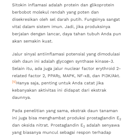
Sitokin inflamasi adalah protein dan glikoprotein
berbobot molekul rendah yang poten dan
disekresikan oleh sel darah putih. Fungsinya sangat
vital dalam sistem imun. Jadi, jika produksinya
berjalan dengan lancar, daya tahan tubuh Anda pun
akan semakin kuat.
Jalur sinyal antiinflamasi potensial yang dimodulasi
oleh daun ini adalah glycogen synthase kinase-3.
Selain itu, ada juga jalur nuclear factor erythroid 2-
related factor 2, PPARγ, MAPK, NF-κB, dan PI3K/Akt.
[5]
Hanya saja, penting untuk Anda catat jika
kebanyakan aktivitas ini didapat dari ekstrak
daunnya.
Pada penelitian yang sama, ekstrak daun tanaman
ini juga bisa menghambat produksi prostaglandin E
2
dan oksida nitrat. Prostaglandin E
adalah senyawa
2
yang biasanya muncul sebagai respon terhadap