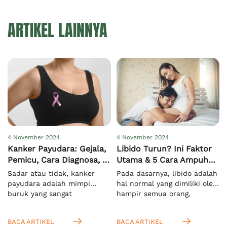
ARTIKEL LAINNYA
4 November 2024
4 November 2024
Kanker Payudara: Gejala,
Libido Turun? Ini Faktor
Pemicu, Cara Diagnosa, &
Utama & 5 Cara Ampuh
Pengobatan
Meningkatkannya
Sadar atau tidak, kanker
Pada dasarnya, libido adalah
payudara adalah mimpi
hal normal yang dimiliki oleh
buruk yang sangat
hampir semua orang,
menakutkan bagi semua
terutama saat mereka
orang di dunia, khususnya
memasuki usia dewasa.
BACA ARTIKEL
BACA ARTIKEL
pada wanita. Hal ini
Menurut KBBI, istilah ini