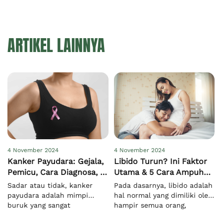
ARTIKEL LAINNYA
4 November 2024
4 November 2024
Kanker Payudara: Gejala,
Libido Turun? Ini Faktor
Pemicu, Cara Diagnosa, &
Utama & 5 Cara Ampuh
Pengobatan
Meningkatkannya
Sadar atau tidak, kanker
Pada dasarnya, libido adalah
payudara adalah mimpi
hal normal yang dimiliki oleh
buruk yang sangat
hampir semua orang,
menakutkan bagi semua
terutama saat mereka