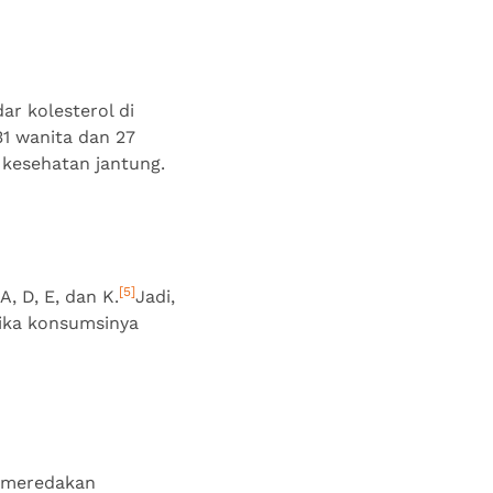
ar kolesterol di
31 wanita dan 27
uk kesehatan jantung.
[5]
A, D, E, dan K.
Jadi,
Jika konsumsinya
u meredakan