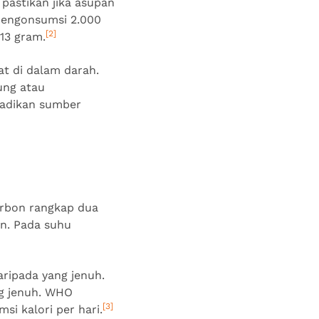
pastikan jika asupan
 mengonsumsi 2.000
[2]
 13 gram.
at di dalam darah.
ung atau
jadikan sumber
arbon rangkap dua
en. Pada suhu
aripada yang jenuh.
ng jenuh. WHO
[3]
i kalori per hari.