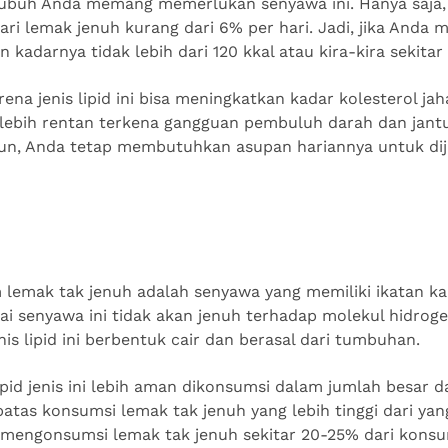
 tubuh Anda memang memerlukan senyawa ini. Hanya saja, 
dari lemak jenuh kurang dari 6% per hari. Jadi, jika Anda
an kadarnya tidak lebih dari 120 kkal atau kira-kira sekitar
ena jenis lipid ini bisa meningkatkan kadar kolesterol jah
 lebih rentan terkena gangguan pembuluh darah dan jant
mun, Anda tetap membutuhkan asupan hariannya untuk di
 lemak tak jenuh adalah senyawa yang memiliki ikatan k
ntai senyawa ini tidak akan jenuh terhadap molekul hidrog
nis lipid ini berbentuk cair dan berasal dari tumbuhan.
lipid jenis ini lebih aman dikonsumsi dalam jumlah besar d
batas konsumsi lemak tak jenuh yang lebih tinggi dari ya
engonsumsi lemak tak jenuh sekitar 20-25% dari konsums