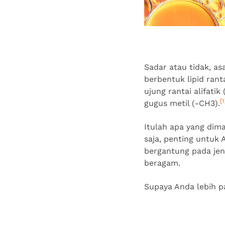
Sadar atau tidak, a
berbentuk lipid ran
ujung rantai alifati
[1
gugus metil (-CH3).
Itulah apa yang di
saja, penting untuk 
bergantung pada jeni
beragam.
Supaya Anda lebih p