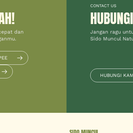
CONTACT US
AH!
HUBUNGI
cepat dan
Jangan ragu unt
ganmu.
Sido Muncul Natur
PEE
HUBUNGI KA
SIDO MUNCUL