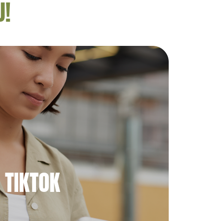
U!
TIKTOK