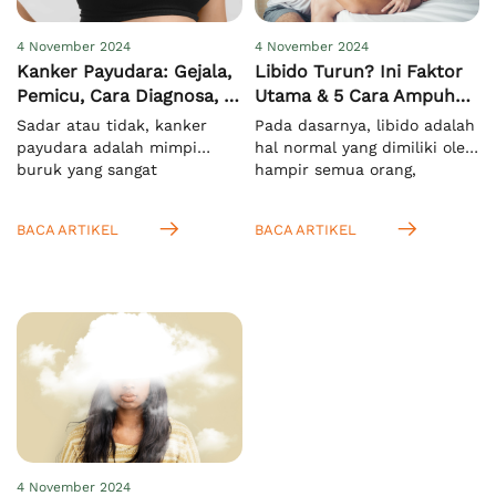
4 November 2024
4 November 2024
Kanker Payudara: Gejala,
Libido Turun? Ini Faktor
Pemicu, Cara Diagnosa, &
Utama & 5 Cara Ampuh
Pengobatan
Meningkatkannya
Sadar atau tidak, kanker
Pada dasarnya, libido adalah
payudara adalah mimpi
hal normal yang dimiliki oleh
buruk yang sangat
hampir semua orang,
menakutkan bagi semua
terutama saat mereka
orang di dunia, khususnya
memasuki usia dewasa.
BACA ARTIKEL
BACA ARTIKEL
pada wanita. Hal ini
Menurut KBBI, istilah ini
mengingat kasus
mengacu pada nafsu seksual
kematiannya yang sangat
yang bersifat naluriah.[1]
tinggi. Menurut WHO, pada
Anda juga bisa
tahun 2022 ada sekitar 2,3
mengartikannya sebagai
juta kasus dan 670.000
dorongan untuk melakukan
kematian secara global
aktivitas seksual. Setelah
akibat masalah ini.[1]
Anda tahu bahwa libido
Meskipun lebih rentan pada
pada wanita dan pria itu
wanita, namun pria juga bisa
sama, yaitu nafsu seksual,
mengalaminya. […]
Anda juga […]
4 November 2024