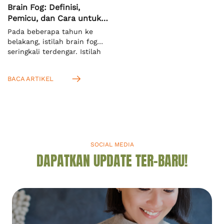
Brain Fog: Definisi,
Pemicu, dan Cara untuk
Mengatasinya
Pada beberapa tahun ke
belakang, istilah brain fog
seringkali terdengar. Istilah
ini mengacu pada keadaan
ketika seseorang kesulitan
BACA ARTIKEL
untuk memusatkan fokus
dan konsentrasi terhadap
suatu hal. Menurut definisi
dari Cambridge Dictionary,
ini adalah kondisi saat Anda
tidak bisa berpikir jernih.[1]
Anda akan mengenalnya
SOCIAL MEDIA
dengan istilah “kabut otak”
DAPATKAN UPDATE TER-BARU!
dalam bahasa Indonesia.
Mengingat kabut otak seperti
apa, […]