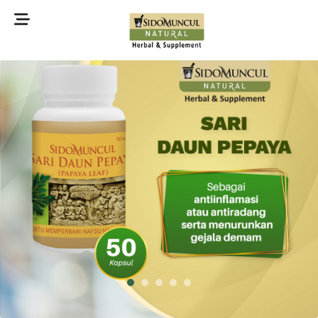
©2022 Sidomuncul Natural All right reserved
1
2
3
4
5