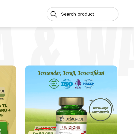
A & W