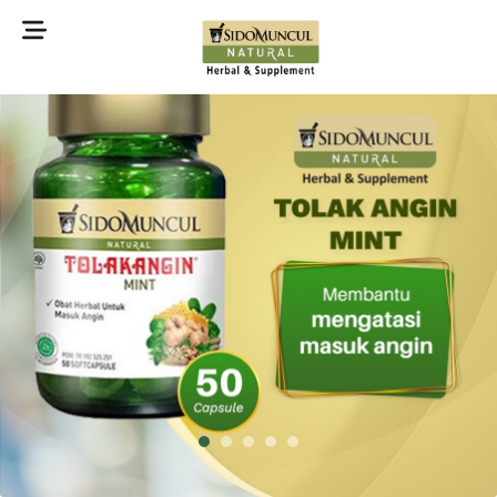
©2022 Sidomuncul Natural All right reserved
1
2
3
4
5