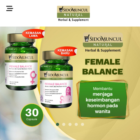
©2022 Sidomuncul Natural All right reserved
1
2
3
4
5