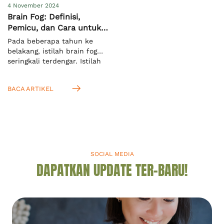
4 November 2024
Brain Fog: Definisi,
Pemicu, dan Cara untuk
Mengatasinya
Pada beberapa tahun ke
belakang, istilah brain fog
seringkali terdengar. Istilah
ini mengacu pada keadaan
ketika seseorang kesulitan
BACA ARTIKEL
untuk memusatkan fokus
dan konsentrasi terhadap
suatu hal. Menurut definisi
dari Cambridge Dictionary,
ini adalah kondisi saat Anda
tidak bisa berpikir jernih.[1]
Anda akan mengenalnya
SOCIAL MEDIA
dengan istilah “kabut otak”
DAPATKAN UPDATE TER-BARU!
dalam bahasa Indonesia.
Mengingat kabut otak seperti
apa, […]