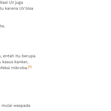
iasi UV juga
tu karena UV bisa
ata.
h, entah itu berupa
% kasus kanker,
[4]
feksi mikroba.
sa mulai waspada