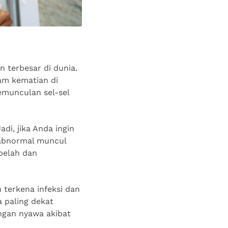
 terbesar di dunia.
am kematian di
emunculan sel-sel
di, jika Anda ingin
l abnormal muncul
mbelah dan
 terkena infeksi dan
a paling dekat
ngan nyawa akibat