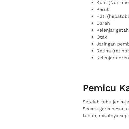
Kulit (Non-me
Perut
Hati (hepatob
Darah
Kelenjar geta
Otak
Jaringan pemb
Retina (retin
Kelenjar adre
Pemicu K
Setelah tahu jenis-j
Secara garis besar,
tubuh, misalnya sepe