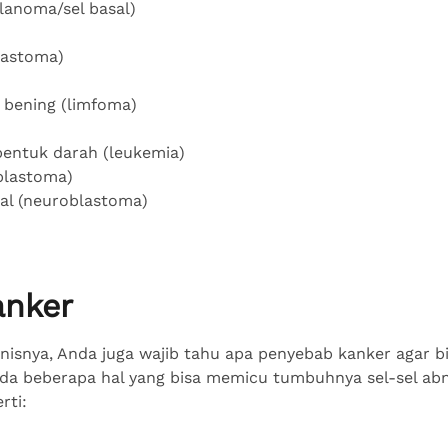
lanoma/sel basal)
lastoma)
h bening (limfoma)
entuk darah (leukemia)
oblastoma)
nal (neuroblastoma)
anker
enisnya, Anda juga wajib tahu apa penyebab kanker agar b
 ada beberapa hal yang bisa memicu tumbuhnya sel-sel ab
rti: