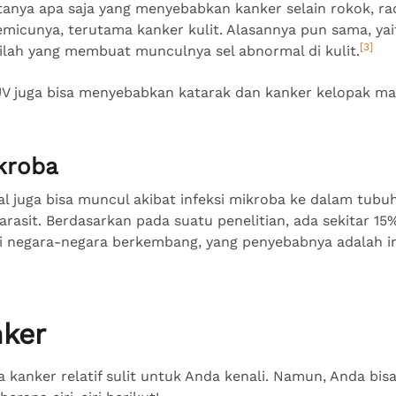
tanya apa saja yang menyebabkan kanker selain rokok, rad
emicunya, terutama kanker kulit. Alasannya pun sama, yai
[3]
ilah yang membuat munculnya sel abnormal di kulit.
i UV juga bisa menyebabkan katarak dan kanker kelopak m
ikroba
al juga bisa muncul akibat infeksi mikroba ke dalam tubu
 parasit. Berdasarkan pada suatu penelitian, ada sekitar 15
i negara-negara berkembang, yang penyebabnya adalah in
nker
a kanker relatif sulit untuk Anda kenali. Namun, Anda bi