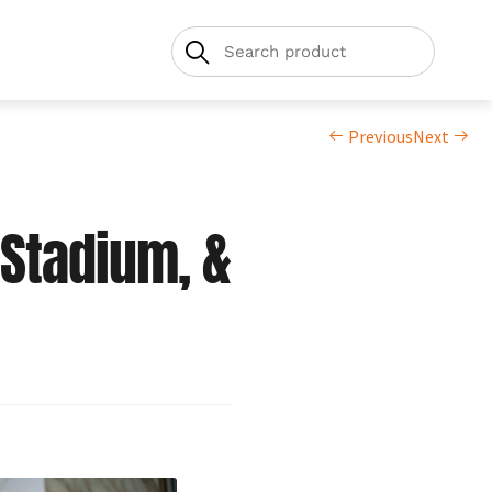
Previous
Next
 Stadium, &