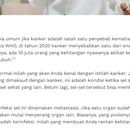
ia umum jika kanker adalah salah satu penyebab kematian
ta WHO, di tahun 2020 kanker menyebabkan satu dari en
nya, ada 10 juta orang yang kehilangan nyawanya akibat k
[1]
ubuh.
mal inilah yang akan Anda kenal dengan istilah kanker. Ja
ng dimaksud dengan kanker, ini adalah kondisi ketika se
sel sehat yang lain. Belum lagi, sel-sel tersebut bisa me
feksi sel ini dinamakan metastasis. Jika satu organ sudah
akan mulai menyerang organ lain. Biasanya, yang posisiny
udah terinfeksi. Inilah yang membuat Anda rentan kehila