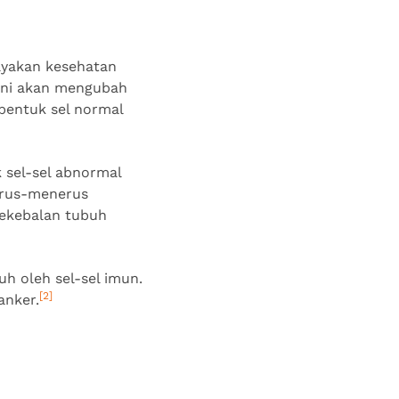
ayakan kesehatan
 ini akan mengubah
bentuk sel normal
 sel-sel abnormal
terus-menerus
kekebalan tubuh
uh oleh sel-sel imun.
[2]
anker.