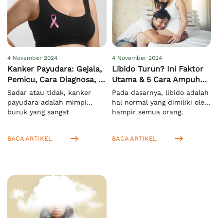
4 November 2024
4 November 2024
Kanker Payudara: Gejala,
Libido Turun? Ini Faktor
Pemicu, Cara Diagnosa, &
Utama & 5 Cara Ampuh
Pengobatan
Meningkatkannya
Sadar atau tidak, kanker
Pada dasarnya, libido adalah
payudara adalah mimpi
hal normal yang dimiliki oleh
buruk yang sangat
hampir semua orang,
menakutkan bagi semua
terutama saat mereka
orang di dunia, khususnya
memasuki usia dewasa.
BACA ARTIKEL
BACA ARTIKEL
pada wanita. Hal ini
Menurut KBBI, istilah ini
mengingat kasus
mengacu pada nafsu seksual
kematiannya yang sangat
yang bersifat naluriah.[1]
tinggi. Menurut WHO, pada
Anda juga bisa
tahun 2022 ada sekitar 2,3
mengartikannya sebagai
juta kasus dan 670.000
dorongan untuk melakukan
kematian secara global
aktivitas seksual. Setelah
akibat masalah ini.[1]
Anda tahu bahwa libido