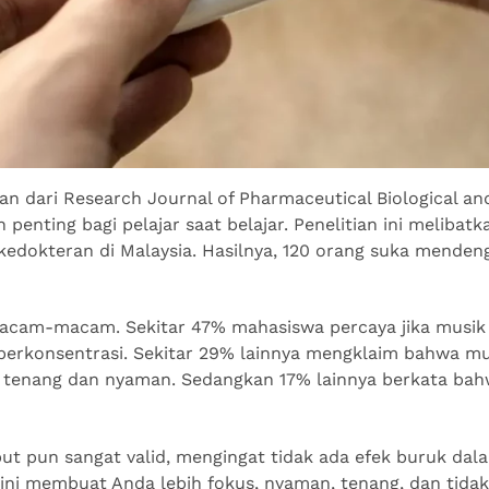
an dari Research Journal of Pharmaceutical Biological an
penting bagi pelajar saat belajar. Penelitian ini melibat
kedokteran di Malaysia. Hasilnya, 120 orang suka menden
acam-macam. Sekitar 47% mahasiswa percaya jika musi
 berkonsentrasi. Sekitar 29% lainnya mengklaim bahwa 
h tenang dan nyaman. Sedangkan 17% lainnya berkata ba
ut pun sangat valid, mengingat tidak ada efek buruk d
as ini membuat Anda lebih fokus, nyaman, tenang, dan tid