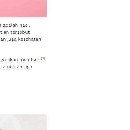
 adalah hasil
tian tersebut
dan juga kesehatan
[1]
juga akan membaik.
elalui olahraga