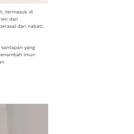
h, termasuk di
rien dan
rasal dari nabati.
a santapan yang
 penambah imun
an.