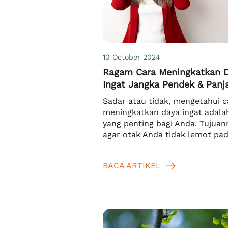
10 October 2024
Ragam Cara Meningkatkan 
Ingat Jangka Pendek & Panj
Sadar atau tidak, mengetahui c
meningkatkan daya ingat adala
yang penting bagi Anda. Tujuan
agar otak Anda tidak lemot pad
memproses suatu informasi ter
Selain itu, Anda juga dapat me
BACA ARTIKEL
informasi tersebut dalam jangk
panjang dan tidak akan mudah 
Hal ini tentu saja akan berguna 
kehidupan sehari-hari. Sebab, 
dapat belajar, […]