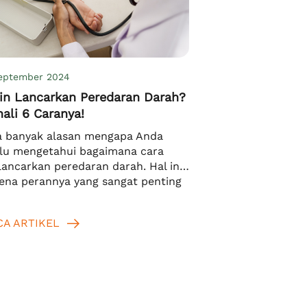
eptember 2024
gin Lancarkan Peredaran Darah?
ali 6 Caranya!
 banyak alasan mengapa Anda
lu mengetahui bagaimana cara
ancarkan peredaran darah. Hal ini
ena perannya yang sangat penting
i metabolisme tubuh. Peredaran
ah berperan untuk menyalurkan
CA ARTIKEL
risi dan oksigen ke seluruh sel
uh, mulai dari yang ada di otak
gga ke ujung kaki. Sebagai
ormasi, titik awal sistem peredaran
ah ada di jantung. Nantinya, […]