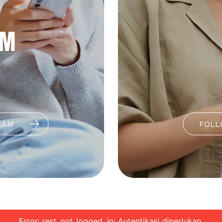
AM
RAM
FOLL
Error: rest_not_logged_in: Autentikasi diperlukan.