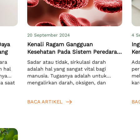
20 September 2024
4 S
Daya
Kenali Ragam Gangguan
In
ang
Kesehatan Pada Sistem Peredaran
Ken
Darah & Dampaknya
ara
Sadar atau tidak, sirkulasi darah
Ada
h hal
adalah hal yang sangat vital bagi
per
nya
manusia. Tugasnya adalah untuk
mel
a saat
mengalirkan darah, oksigen, dan
kar
tentu.
nutrisi ke seluruh tubuh agar tetap
bag
nyimpan
bisa berfungsi dengan baik. Karena itu,
dar
BACA ARTIKEL
BA
a
ketika mengalami gangguan kesehatan
nut
lupa.
pada sistem peredaran darah,
tub
di
metabolisme tubuh akan terganggu.
hin
Anda
Bahkan, bukan hanya fungsi organ
inf
tubuh saja yang terganggu, namun
dar
juga fungsi […]