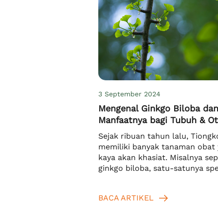
3 September 2024
Mengenal Ginkgo Biloba da
Manfaatnya bagi Tubuh & O
Sejak ribuan tahun lalu, Tiongk
memiliki banyak tanaman obat
kaya akan khasiat. Misalnya sep
ginkgo biloba, satu-satunya spe
yang hingga kini masih tersisa d
divisi Ginkgophyta. Bahkan, kar
BACA ARTIKEL
manfaat ginkgo biloba yang ba
pohon tersebut mulai dibudida