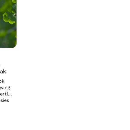
n
tak
ok
 yang
erti
sies
ari
ena
nyak,
yakan