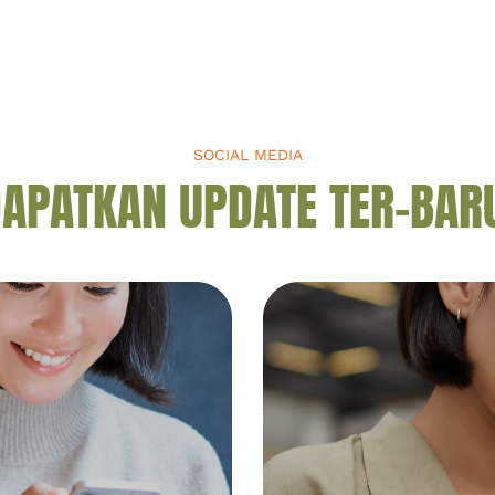
ribuan
ok
ini
SOCIAL MEDIA
APATKAN UPDATE TER-BAR