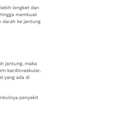
lebih lengket dan
sehingga membuat
n darah ke jantung
ah jantung, maka
em kardiovaskular.
l yang ada di
imbulnya penyakit