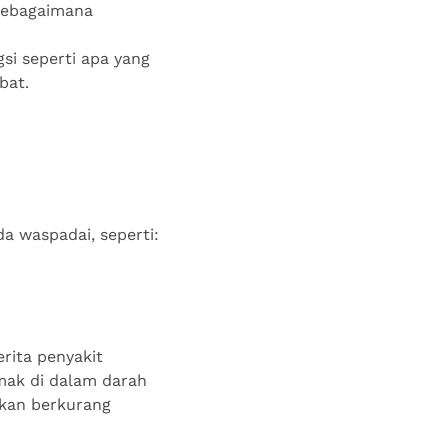
 sebagaimana
gsi seperti apa yang
bat.
da waspadai, seperti:
rita penyakit
emak di dalam darah
akan berkurang