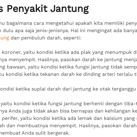
s Penyakit Jantung
u bagaimana cara mengetahui apakah kita memiliki penya
 dulu apa saja jenis-jenisnya. Hal ini mengingat ada ban
tung
dan pembuluh darah, seperti:
ri koroner, yaitu kondisi ketika ada plak yang menumpuk 
a menyempit. Hasilnya, pasokan darah ke jantung menja
ng bawaan, yaitu kondisi ketika fungsi jantung tidak semp
tu kondisi ketika tekanan darah ke dinding arteri terlalu ti
kondisi ketika suplai darah dari jantung ke otak tergan
.
 yaitu kondisi ketika fungsi jantung berhenti dengan tiba-
anya Anda juga tidak akan bisa bernapas dan kehilangan k
i perifer, yaitu kondisi ketika ada lemak dan kalsium ya
h dan membuatnya menyempit. Hasilnya, pasokan darah 
membuat Anda sulit bergerak.