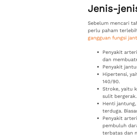
Jenis-jeni
Sebelum mencari tah
perlu paham terlebih
gangguan fungsi jan
Penyakit arte
dan membuatny
Penyakit jantu
Hipertensi, yai
140/90.
Stroke, yaitu 
sulit bergerak
Henti jantung,
terduga. Bias
Penyakit arter
pembuluh dara
terbatas dan 