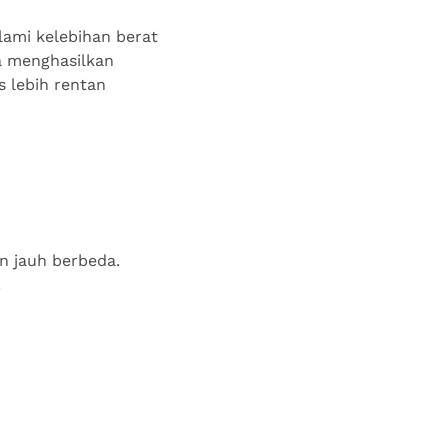
lami kelebihan berat
ga menghasilkan
 lebih rentan
an jauh berbeda.
!