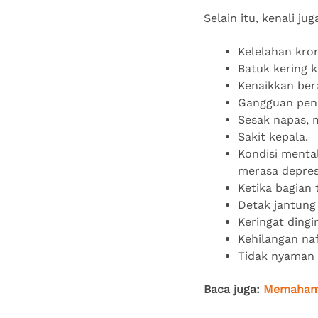
Selain itu, kenali ju
Kelelahan kro
Batuk kering k
Kenaikkan bera
Gangguan pen
Sesak napas, 
Sakit kepala.
Kondisi mental
merasa depres
Ketika bagian 
Detak jantung 
Keringat dingi
Kehilangan na
Tidak nyaman s
Baca juga:
Memahami