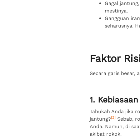
Gagal jantung
mestinya.
Gangguan irama
seharusnya. Ha
Faktor Ris
Secara garis besar, 
1. Kebiasaa
Tahukah Anda jika r
[2]
jantung?
Sebab, ro
Anda. Namun, di saa
akibat rokok.