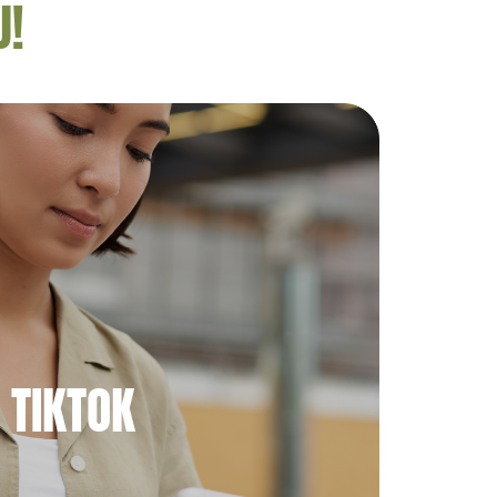
U!
TIKTOK