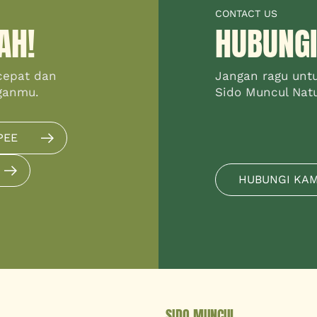
CONTACT US
AH!
HUBUNGI
cepat dan
Jangan ragu unt
ganmu.
Sido Muncul Natur
PEE
HUBUNGI KA
SIDO MUNCUL