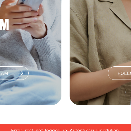
AM
RAM
FOLL
Error: rest_not_logged_in: Autentikasi diperlukan.