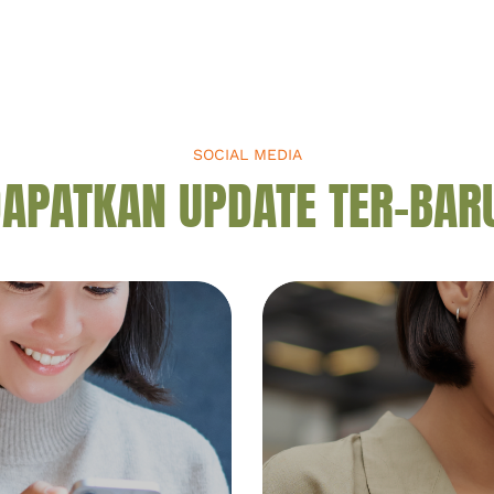
in A
mata. Sebab, jika tidak dijaga, akan
 yang
ada banyak masalah yang
menghampiri Anda, mulai […]
SOCIAL MEDIA
APATKAN UPDATE TER-BAR