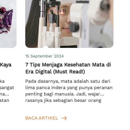
15 September 2024
 Kaya
7 Tips Menjaga Kesehatan Mata di
Era Digital (Must Read!)
ka
Pada dasarnya, mata adalah satu dari
sangat
lima panca indera yang punya peranan
ena
penting bagi manusia. Jadi, wajar
atan
rasanya jika sebagian besar orang
ar.
ingin memiliki mata yang sehat dan
gan
normal. Agar bisa mendapatkan hal
BACA ARTIKEL
r dan
tersebut, Anda jelas harus tahu
 A.
bagaimana cara menjaga kesehatan