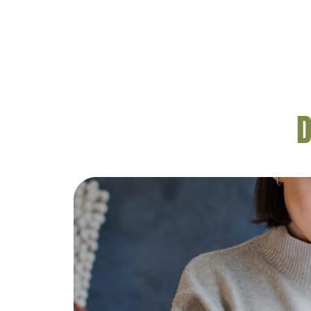
Alasannya adalah karena vitam
merupakan sumber antioksidan
bisa mengusir radikal […]
D