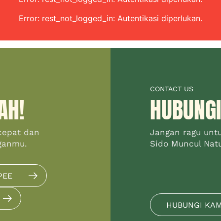
Error: rest_not_logged_in: Autentikasi diperlukan.
CONTACT US
AH!
HUBUNGI
cepat dan
Jangan ragu unt
ganmu.
Sido Muncul Natur
PEE
HUBUNGI KA