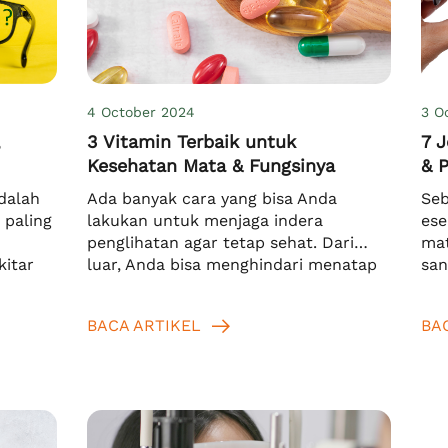
4 October 2024
3 O
,
3 Vitamin Terbaik untuk
7 J
Kesehatan Mata & Fungsinya
& 
dalah
Ada banyak cara yang bisa Anda
Seb
 paling
lakukan untuk menjaga indera
ese
penglihatan agar tetap sehat. Dari
mat
kitar
luar, Anda bisa menghindari menatap
san
2,9%
layar dengan terlalu lama atau selalu
men
ki
menggunakan kacamata hitam saat
lam
BACA ARTIKEL
BA
tahun
beraktivitas di bawah terik matahari.
seb
i tahun
Sedangkan dari dalam, Anda dapat
men
0,
rutin mengonsumsi berbagai jenis
mat
9,8%
vitamin yang bagus untuk kesehatan
men
mata. Lalu. apa vitamin yang bagus
sed
[…]
[…]