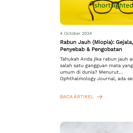
4 October 2024
Rabun Jauh (Miopia): Gejala
Penyebab & Pengobatan
Tahukah Anda jika rabun jauh a
salah satu gangguan mata yang
umum di dunia? Menurut
Ophthalmology Journal, ada se
1.406 juta orang atau sekitar 2
dari populasi dunia yang memili
BACA ARTIKEL
masalah penglihatan ini pada 
2000. Angka pun terus naik dar
ke tahun. Bahkan, di tahun 205
4.758 juta orang atau sekitar 4
[…]