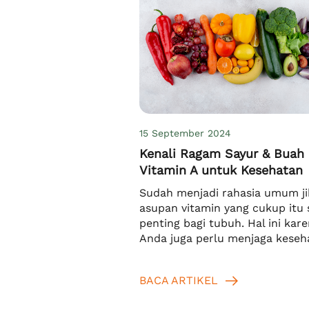
15 September 2024
Kenali Ragam Sayur & Buah
Vitamin A untuk Kesehatan
Sudah menjadi rahasia umum ji
asupan vitamin yang cukup itu 
penting bagi tubuh. Hal ini kar
Anda juga perlu menjaga keseh
dari dalam, bukan hanya dari lu
Salah satu caranya adalah den
BACA ARTIKEL
rutin mengonsumsi ragam sayu
buah yang mengandung vitamin