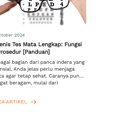
ctober 2024
enis Tes Mata Lengkap: Fungsi
Prosedur [Panduan]
agai bagian dari panca indera yang
nsial, Anda jelas perlu menjaga
a agar tetap sehat. Caranya pun
gat beragam, mulai dari
ghindari menatap layar terlalu
a, mengonsumsi vitamin A, dan lain
CA ARTIKEL
againya. Bahkan, Anda juga bisa
jalani berbagai jenis tes kesehatan
a. Tujuan utamanya adalah untuk
emukan kerusakan atau anomali
ini mungkin. Dengan begitu, Anda