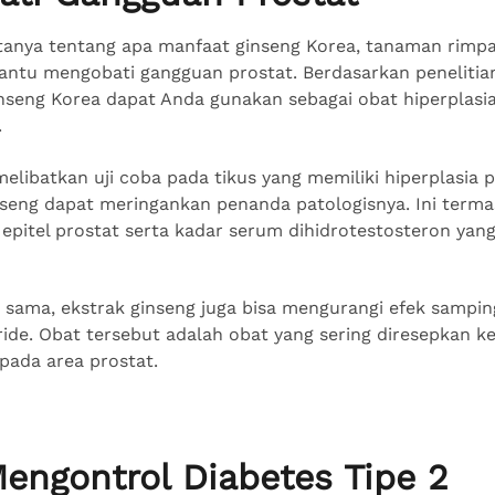
tanya tentang apa manfaat ginseng Korea, tanaman rimpa
ntu mengobati gangguan prostat. Berdasarkan penelitian 
inseng Korea dapat Anda gunakan sebagai obat hiperplasia
.
melibatkan uji coba pada tikus yang memiliki hiperplasia p
inseng dapat meringankan penanda patologisnya. Ini term
epitel prostat serta kadar serum dihidrotestosteron yan
 sama, ekstrak ginseng juga bisa mengurangi efek sampin
ide. Obat tersebut adalah obat yang sering diresepkan k
pada area prostat.
Mengontrol Diabetes Tipe 2