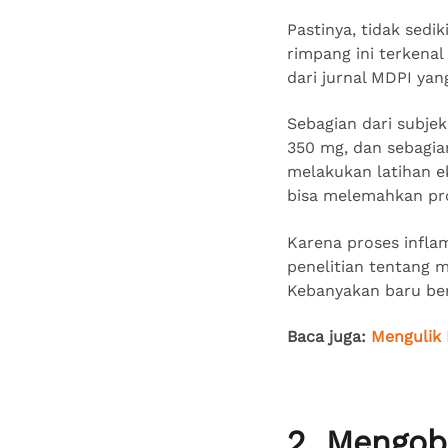
Pastinya, tidak sedi
rimpang ini terkenal
dari jurnal MDPI yan
Sebagian dari subje
350 mg, dan sebagi
melakukan latihan ek
bisa melemahkan pro
Karena proses infla
penelitian tentang 
Kebanyakan baru ber
Baca juga:
Mengulik 
2. Mengob