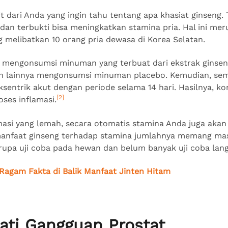
kit dari Anda yang ingin tahu tentang apa khasiat ginseng
 dan terbukti bisa meningkatkan stamina pria. Hal ini mer
g melibatkan 10 orang pria dewasa di Korea Selatan.
k mengonsumsi minuman yang terbuat dari ekstrak ginseng
an lainnya mengonsumsi minuman placebo. Kemudian, se
sentrik akut dengan periode selama 14 hari. Hasilnya, ko
[2]
ses inflamasi.
masi yang lemah, secara otomatis stamina Anda juga aka
manfaat ginseng terhadap stamina jumlahnya memang mas
upa uji coba pada hewan dan belum banyak uji coba lan
Ragam Fakta di Balik Manfaat Jinten Hitam
ati Gangguan Prostat