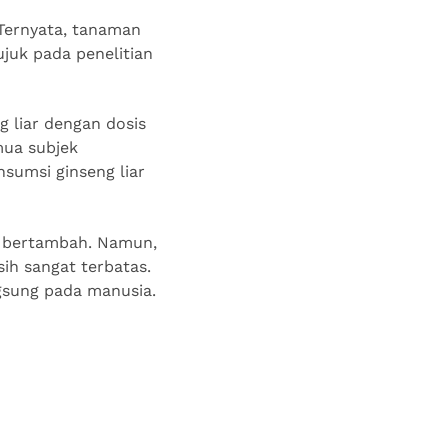
. Ternyata, tanaman
ujuk pada penelitian
 liar dengan dosis
mua subjek
nsumsi ginseng liar
n bertambah. Namun,
ih sangat terbatas.
gsung pada manusia.