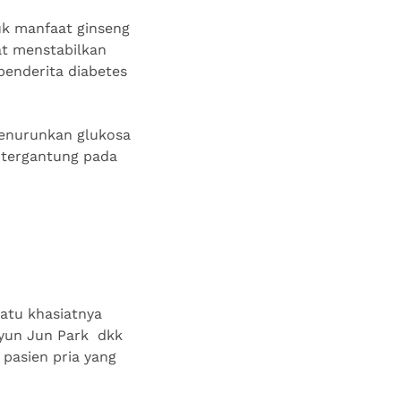
uk manfaat ginseng
at menstabilkan
penderita diabetes
menurunkan glukosa
, tergantung pada
atu khasiatnya
Hyun Jun Park dkk
 pasien pria yang