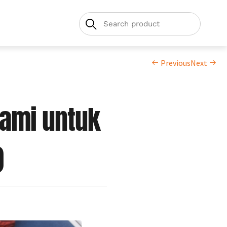
Previous
Next
lami untuk
)