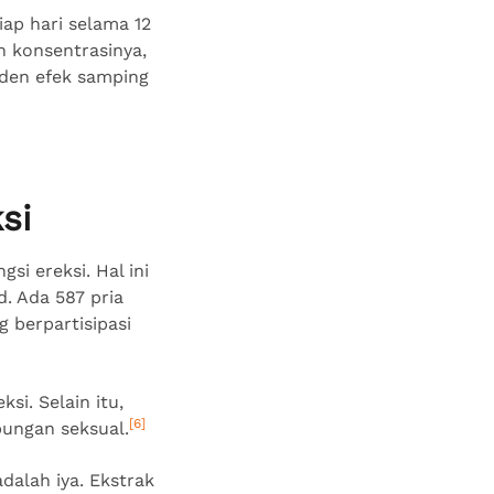
ap hari selama 12
n konsentrasinya,
den efek samping
si
i ereksi. Hal ini
. Ada 587 pria
g berpartisipasi
si. Selain itu,
[6]
ungan seksual.
dalah iya. Ekstrak