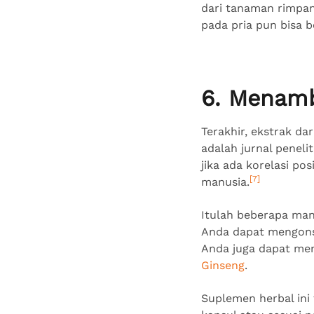
dari tanaman rimpan
pada pria pun bisa 
6. Menamb
Terakhir, ekstrak da
adalah jurnal peneli
jika ada korelasi po
[7]
manusia.
Itulah beberapa man
Anda dapat mengonsu
Anda juga dapat me
Ginseng
.
Suplemen herbal ini 