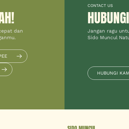
CONTACT US
AH!
HUBUNGI
cepat dan
Jangan ragu unt
ganmu.
Sido Muncul Natur
PEE
HUBUNGI KA
SIDO MUNCUL