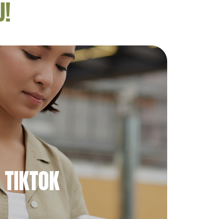
U!
TIKTOK