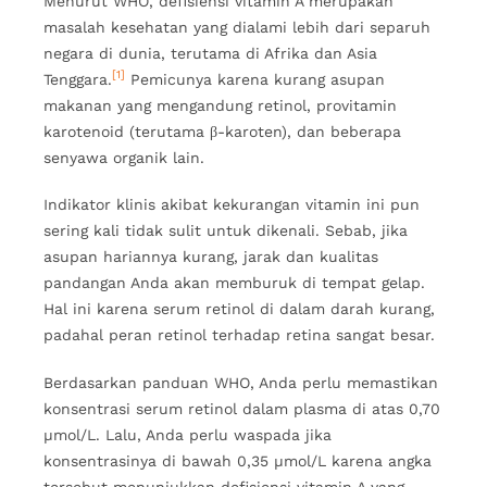
Menurut WHO, defisiensi vitamin A merupakan
masalah kesehatan yang dialami lebih dari separuh
negara di dunia, terutama di Afrika dan Asia
[1]
Tenggara.
Pemicunya karena kurang asupan
makanan yang mengandung retinol, provitamin
karotenoid (terutama β-karoten), dan beberapa
senyawa organik lain.
Indikator klinis akibat kekurangan vitamin ini pun
sering kali tidak sulit untuk dikenali. Sebab, jika
asupan hariannya kurang, jarak dan kualitas
pandangan Anda akan memburuk di tempat gelap.
Hal ini karena serum retinol di dalam darah kurang,
padahal peran retinol terhadap retina sangat besar.
Berdasarkan panduan WHO, Anda perlu memastikan
konsentrasi serum retinol dalam plasma di atas 0,70
μmol/L. Lalu, Anda perlu waspada jika
konsentrasinya di bawah 0,35 µmol/L karena angka