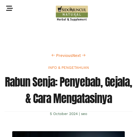
©2022 Sidomuncul Natural All right reserved
Previous
Next
INFO & PENGETAHUAN
Rabun Senja: Penyebab, Gejala,
& Cara Mengatasinya
5 October 2024
|
seo