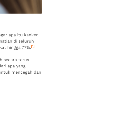
ar apa itu kanker.
matian di seluruh
[1]
kat hingga 77%.
h secara terus
ari apa yang
 untuk mencegah dan