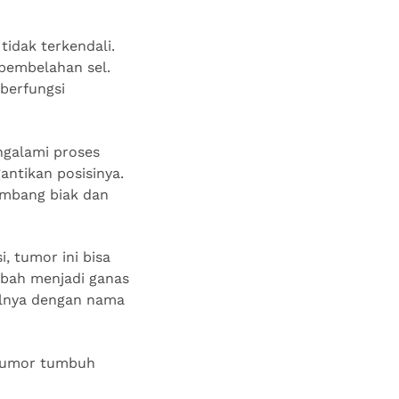
idak terkendali.
 pembelahan sel.
berfungsi
engalami proses
antikan posisinya.
embang biak dan
, tumor ini bisa
ubah menjadi ganas
lnya dengan nama
 tumor tumbuh