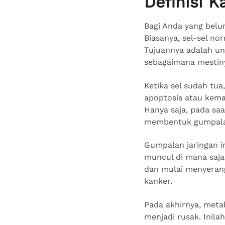
Definisi K
Bagi Anda yang belu
Biasanya, sel-sel n
Tujuannya adalah u
sebagaimana mestin
Ketika sel sudah tua
apoptosis atau kema
Hanya saja, pada sa
membentuk gumpala
Gumpalan jaringan in
muncul di mana saja
dan mulai menyerang
kanker.
Pada akhirnya, met
menjadi rusak. Inil