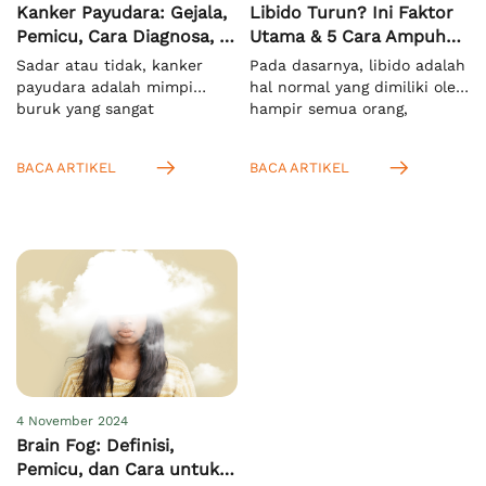
Kanker Payudara: Gejala,
Libido Turun? Ini Faktor
Pemicu, Cara Diagnosa, &
Utama & 5 Cara Ampuh
Pengobatan
Meningkatkannya
Sadar atau tidak, kanker
Pada dasarnya, libido adalah
payudara adalah mimpi
hal normal yang dimiliki oleh
buruk yang sangat
hampir semua orang,
menakutkan bagi semua
terutama saat mereka
orang di dunia, khususnya
memasuki usia dewasa.
BACA ARTIKEL
BACA ARTIKEL
pada wanita. Hal ini
Menurut KBBI, istilah ini
mengingat kasus
mengacu pada nafsu seksual
kematiannya yang sangat
yang bersifat naluriah.[1]
tinggi. Menurut WHO, pada
Anda juga bisa
tahun 2022 ada sekitar 2,3
mengartikannya sebagai
juta kasus dan 670.000
dorongan untuk melakukan
kematian secara global
aktivitas seksual. Setelah
akibat masalah ini.[1]
Anda tahu bahwa libido
Meskipun lebih rentan pada
pada wanita dan pria itu
wanita, namun pria juga bisa
sama, yaitu nafsu seksual,
mengalaminya. […]
Anda juga […]
4 November 2024
Brain Fog: Definisi,
Pemicu, dan Cara untuk