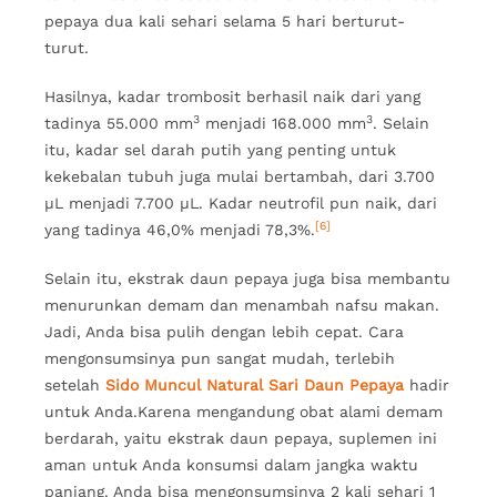
pepaya dua kali sehari selama 5 hari berturut-
turut.
Hasilnya, kadar trombosit berhasil naik dari yang
3
3
tadinya 55.000 mm
menjadi 168.000 mm
. Selain
itu, kadar sel darah putih yang penting untuk
kekebalan tubuh juga mulai bertambah, dari 3.700
µL menjadi 7.700 µL. Kadar neutrofil pun naik, dari
[6]
yang tadinya 46,0% menjadi 78,3%.
Selain itu, ekstrak daun pepaya juga bisa membantu
menurunkan demam dan menambah nafsu makan.
Jadi, Anda bisa pulih dengan lebih cepat. Cara
mengonsumsinya pun sangat mudah, terlebih
setelah
Sido Muncul Natural Sari Daun Pepaya
hadir
untuk Anda.Karena mengandung obat alami demam
berdarah, yaitu ekstrak daun pepaya, suplemen ini
aman untuk Anda konsumsi dalam jangka waktu
panjang. Anda bisa mengonsumsinya 2 kali sehari 1