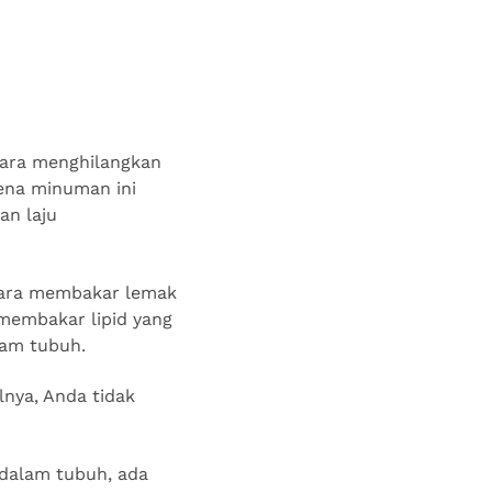
 cara menghilangkan
rena minuman ini
an laju
 cara membakar lemak
 membakar lipid yang
lam tubuh.
lnya, Anda tidak
 dalam tubuh, ada