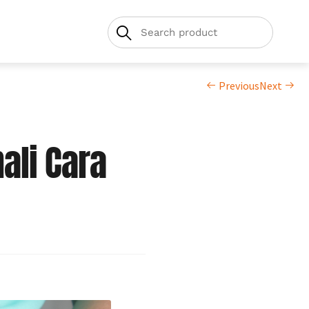
Previous
Next
li Cara