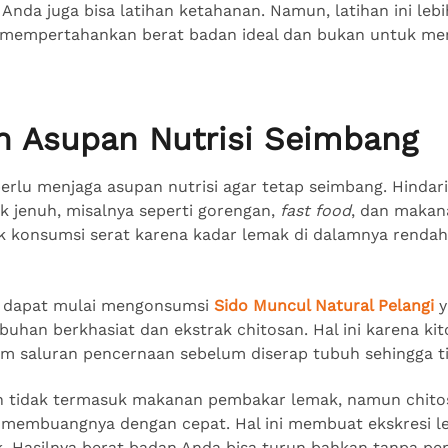
 Anda juga bisa latihan ketahanan. Namun, latihan ini le
n mempertahankan berat badan ideal dan bukan untuk me
an Asupan Nutrisi Seimbang
 perlu menjaga asupan nutrisi agar tetap seimbang. Hind
k jenuh, misalnya seperti gorengan,
fast food
, dan makana
k konsumsi serat karena kadar lemak di dalamnya renda
ga dapat mulai mengonsumsi
Sido Muncul Natural Pelangi
y
uhan berkhasiat dan ekstrak chitosan. Hal ini karena ki
m saluran pencernaan sebelum diserap tubuh sehingga
un tidak termasuk makanan pembakar lemak, namun chit
 membuangnya dengan cepat. Hal ini membuat ekskresi l
k. Hasilnya berat badan Anda bisa turun bahkan tanpa pe