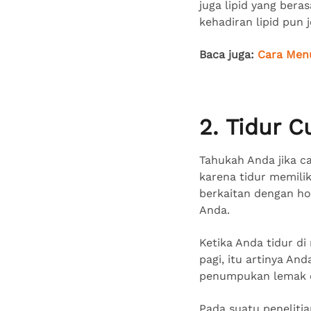
juga lipid yang bera
kehadiran lipid pun 
Baca juga:
Cara Men
2. Tidur 
Tahukah Anda jika c
karena tidur memili
berkaitan dengan h
Anda.
Ketika Anda tidur di
pagi, itu artinya An
penumpukan lemak d
Pada suatu penelitia