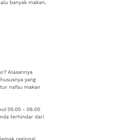
rlalu banyak makan,
ur? Alasannya
khususnya yang
atur nafsu makan
kul 05.00 - 06.00
nda terhindar dari
lemak regional,