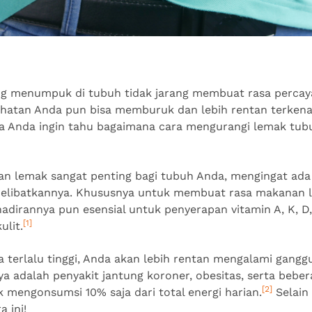
g menumpuk di tubuh tidak jarang membuat rasa percaya 
ehatan Anda pun bisa memburuk dan lebih rentan terken
ika Anda ingin tahu bagaimana cara mengurangi lemak tubu
an lemak sangat penting bagi tubuh Anda, mengingat ada
elibatkannya. Khususnya untuk membuat rasa makanan l
dirannya pun esensial untuk penyerapan vitamin A, K, D,
[1]
ulit.
a terlalu tinggi, Anda akan lebih rentan mengalami gangg
a adalah penyakit jantung koroner, obesitas, serta bebera
[2]
 mengonsumsi 10% saja dari total energi harian.
Selain 
 ini!