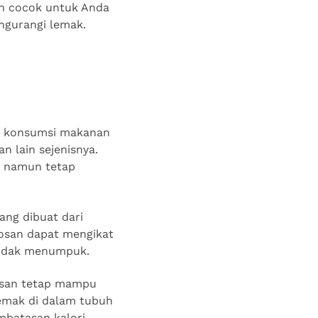
bih cocok untuk Anda
ngurangi lemak.
ari konsumsi makanan
n lain sejenisnya.
h namun tetap
ang dibuat dari
tosan dapat mengikat
 tidak menumpuk.
osan tetap mampu
emak di dalam tubuh
mbatasan kalori