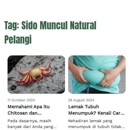
Tag:
Sido Muncul Natural
Pelangi
11 October 2024
26 August 2024
Memahami Apa itu
Lemak Tubuh
Chitosan dan
Menumpuk? Kenali Cara
Manfaatnya untuk Badan
Efektif Menguranginya
Pada dasarnya, masih
Kehadiran lemak yang
banyak dari Anda yang
menumpuk di tubuh tidak