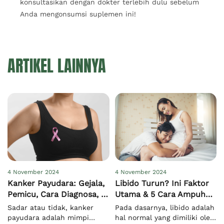
konsultasikan dengan dokter terlebih dulu sebelum
Anda mengonsumsi suplemen ini!
ARTIKEL LAINNYA
4 November 2024
4 November 2024
Kanker Payudara: Gejala,
Libido Turun? Ini Faktor
Pemicu, Cara Diagnosa, &
Utama & 5 Cara Ampuh
Pengobatan
Meningkatkannya
Sadar atau tidak, kanker
Pada dasarnya, libido adalah
payudara adalah mimpi
hal normal yang dimiliki oleh