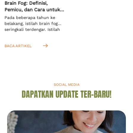
Brain Fog: Definisi,
Pemicu, dan Cara untuk
Mengatasinya
Pada beberapa tahun ke
belakang, istilah brain fog
seringkali terdengar. Istilah
ini mengacu pada keadaan
ketika seseorang kesulitan
BACA ARTIKEL
untuk memusatkan fokus
dan konsentrasi terhadap
suatu hal. Menurut definisi
dari Cambridge Dictionary,
ini adalah kondisi saat Anda
tidak bisa berpikir jernih.[1]
Anda akan mengenalnya
SOCIAL MEDIA
dengan istilah “kabut otak”
DAPATKAN UPDATE TER-BARU!
dalam bahasa Indonesia.
Mengingat kabut otak seperti
apa, […]