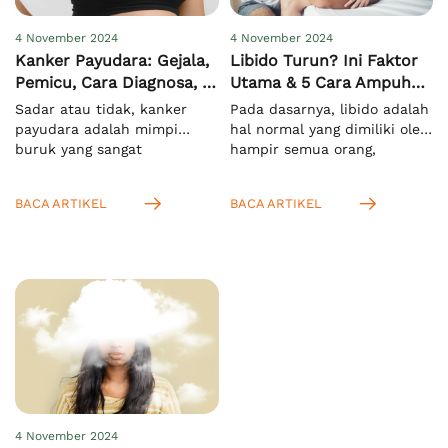
4 November 2024
4 November 2024
Kanker Payudara: Gejala,
Libido Turun? Ini Faktor
Pemicu, Cara Diagnosa, &
Utama & 5 Cara Ampuh
Pengobatan
Meningkatkannya
Sadar atau tidak, kanker
Pada dasarnya, libido adalah
payudara adalah mimpi
hal normal yang dimiliki oleh
buruk yang sangat
hampir semua orang,
menakutkan bagi semua
terutama saat mereka
orang di dunia, khususnya
memasuki usia dewasa.
BACA ARTIKEL
BACA ARTIKEL
pada wanita. Hal ini
Menurut KBBI, istilah ini
mengingat kasus
mengacu pada nafsu seksual
kematiannya yang sangat
yang bersifat naluriah.[1]
tinggi. Menurut WHO, pada
Anda juga bisa
tahun 2022 ada sekitar 2,3
mengartikannya sebagai
juta kasus dan 670.000
dorongan untuk melakukan
kematian secara global
aktivitas seksual. Setelah
akibat masalah ini.[1]
Anda tahu bahwa libido
Meskipun lebih rentan pada
pada wanita dan pria itu
wanita, namun pria juga bisa
sama, yaitu nafsu seksual,
mengalaminya. […]
Anda juga […]
4 November 2024