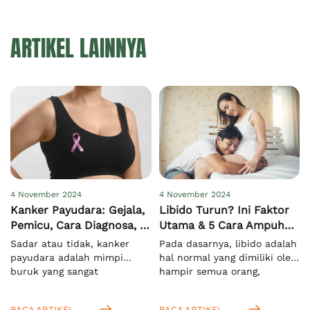
ARTIKEL LAINNYA
4 November 2024
4 November 2024
Kanker Payudara: Gejala,
Libido Turun? Ini Faktor
Pemicu, Cara Diagnosa, &
Utama & 5 Cara Ampuh
Pengobatan
Meningkatkannya
Sadar atau tidak, kanker
Pada dasarnya, libido adalah
payudara adalah mimpi
hal normal yang dimiliki oleh
buruk yang sangat
hampir semua orang,
menakutkan bagi semua
terutama saat mereka
orang di dunia, khususnya
memasuki usia dewasa.
BACA ARTIKEL
BACA ARTIKEL