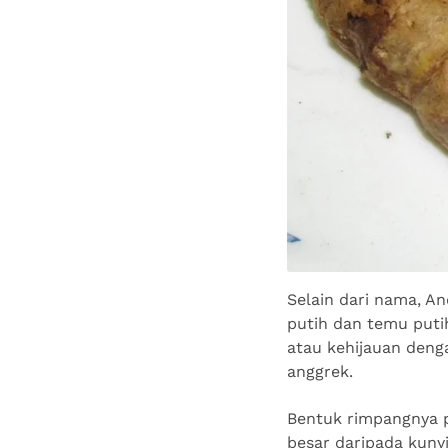
Selain dari nama, A
putih dan temu puti
atau kehijauan den
anggrek.
Bentuk rimpangnya p
besar daripada kuny