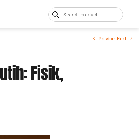
Previous
Next
tih: Fisik,