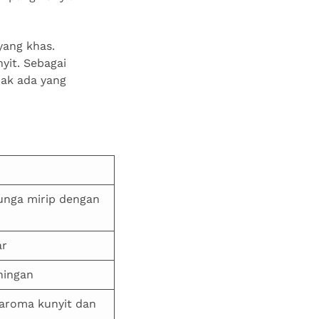
yang khas.
it. Sebagai
dak ada yang
nga mirip dengan
ar
ningan
aroma kunyit dan