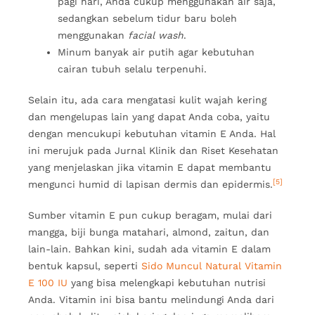
pagi hari, Anda cukup menggunakan air saja,
sedangkan sebelum tidur baru boleh
menggunakan
facial wash
.
Minum banyak air putih agar kebutuhan
cairan tubuh selalu terpenuhi.
Selain itu, ada cara mengatasi kulit wajah kering
dan mengelupas lain yang dapat Anda coba, yaitu
dengan mencukupi kebutuhan vitamin E Anda. Hal
ini merujuk pada Jurnal Klinik dan Riset Kesehatan
yang menjelaskan jika vitamin E dapat membantu
[5]
mengunci humid di lapisan dermis dan epidermis.
Sumber vitamin E pun cukup beragam, mulai dari
mangga, biji bunga matahari, almond, zaitun, dan
lain-lain. Bahkan kini, sudah ada vitamin E dalam
bentuk kapsul, seperti
Sido Muncul Natural Vitamin
E 100 IU
yang bisa melengkapi kebutuhan nutrisi
Anda. Vitamin ini bisa bantu melindungi Anda dari