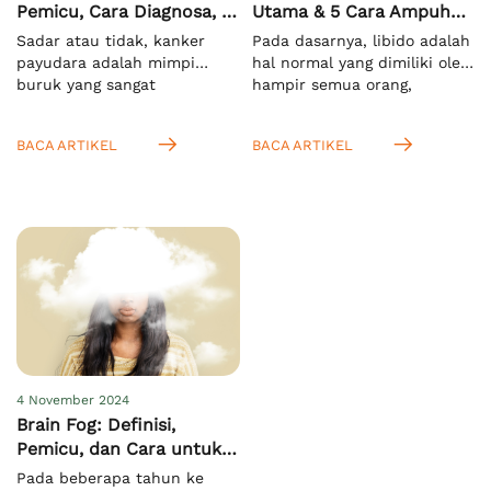
Pemicu, Cara Diagnosa, &
Utama & 5 Cara Ampuh
Pengobatan
Meningkatkannya
Sadar atau tidak, kanker
Pada dasarnya, libido adalah
payudara adalah mimpi
hal normal yang dimiliki oleh
buruk yang sangat
hampir semua orang,
menakutkan bagi semua
terutama saat mereka
orang di dunia, khususnya
memasuki usia dewasa.
BACA ARTIKEL
BACA ARTIKEL
pada wanita. Hal ini
Menurut KBBI, istilah ini
mengingat kasus
mengacu pada nafsu seksual
kematiannya yang sangat
yang bersifat naluriah.[1]
tinggi. Menurut WHO, pada
Anda juga bisa
tahun 2022 ada sekitar 2,3
mengartikannya sebagai
juta kasus dan 670.000
dorongan untuk melakukan
kematian secara global
aktivitas seksual. Setelah
akibat masalah ini.[1]
Anda tahu bahwa libido
Meskipun lebih rentan pada
pada wanita dan pria itu
wanita, namun pria juga bisa
sama, yaitu nafsu seksual,
mengalaminya. […]
Anda juga […]
4 November 2024
Brain Fog: Definisi,
Pemicu, dan Cara untuk
Mengatasinya
Pada beberapa tahun ke