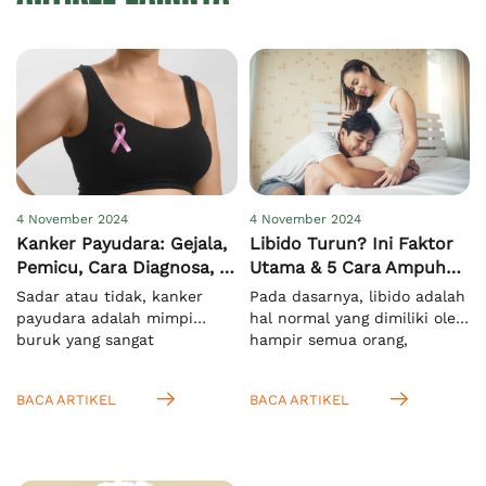
4 November 2024
4 November 2024
Kanker Payudara: Gejala,
Libido Turun? Ini Faktor
Pemicu, Cara Diagnosa, &
Utama & 5 Cara Ampuh
Pengobatan
Meningkatkannya
Sadar atau tidak, kanker
Pada dasarnya, libido adalah
payudara adalah mimpi
hal normal yang dimiliki oleh
buruk yang sangat
hampir semua orang,
menakutkan bagi semua
terutama saat mereka
orang di dunia, khususnya
memasuki usia dewasa.
BACA ARTIKEL
BACA ARTIKEL
pada wanita. Hal ini
Menurut KBBI, istilah ini
mengingat kasus
mengacu pada nafsu seksual
kematiannya yang sangat
yang bersifat naluriah.[1]
tinggi. Menurut WHO, pada
Anda juga bisa