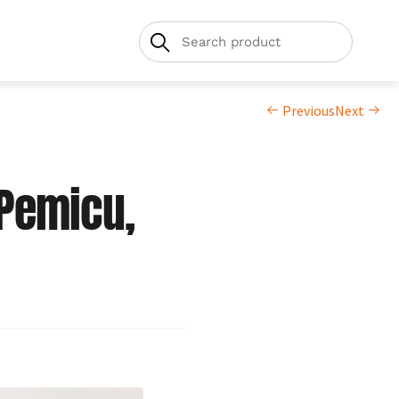
Previous
Next
 Pemicu,