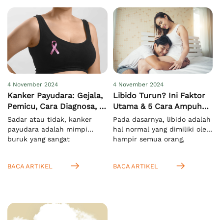
4 November 2024
4 November 2024
Kanker Payudara: Gejala,
Libido Turun? Ini Faktor
Pemicu, Cara Diagnosa, &
Utama & 5 Cara Ampuh
Pengobatan
Meningkatkannya
Sadar atau tidak, kanker
Pada dasarnya, libido adalah
payudara adalah mimpi
hal normal yang dimiliki oleh
buruk yang sangat
hampir semua orang,
menakutkan bagi semua
terutama saat mereka
orang di dunia, khususnya
memasuki usia dewasa.
BACA ARTIKEL
BACA ARTIKEL
pada wanita. Hal ini
Menurut KBBI, istilah ini
mengingat kasus
mengacu pada nafsu seksual
kematiannya yang sangat
yang bersifat naluriah.[1]
tinggi. Menurut WHO, pada
Anda juga bisa
tahun 2022 ada sekitar 2,3
mengartikannya sebagai
juta kasus dan 670.000
dorongan untuk melakukan