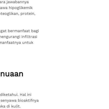
tara jawabannya
yawa hipoglikemik
eoglikan, protein,
ngat bermanfaat bagi
engurangi infiltrasi
 manfaatnya untuk
enuaan
iketahui. Hal ini
 senyawa bioaktifnya
a di kulit.