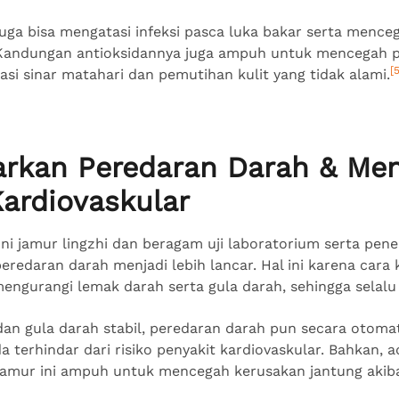
i juga bisa mengatasi infeksi pasca luka bakar serta menc
t. Kandungan antioksidannya juga ampuh untuk mencegah p
[5
asi sinar matahari dan pemutihan kulit yang tidak alami.
arkan Peredaran Darah & Me
Kardiovaskular
i jamur lingzhi dan beragam uji laboratorium serta peneli
redaran darah menjadi lebih lancar. Hal ini karena cara 
ngurangi lemak darah serta gula darah, sehingga selalu s
an gula darah stabil, peredaran darah pun secara otomati
 terhindar dari risiko penyakit kardiovaskular. Bahkan, a
mur ini ampuh untuk mencegah kerusakan jantung akibat