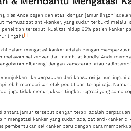
ah & Membantu Mengatasi K
g bisa Anda cegah dan atasi dengan jamur lingzhi adalah 
t memuat zat anti-kanker, yang sudah terbukti melalui st
u penelitian tersebut, kualitas hidup 65% pasien kanker p
[1]
r lingzhi.
ngzhi dalam mengatasi kanker adalah dengan memperkuat 
an melawan sel kanker dan membuat kondisi Anda membai
 pengobatan dibarengi dengan kemoterapi atau radioterapi
menunjukkan jika perpaduan dari konsumsi jamur lingzhi 
pi lebih memberikan efek positif dari terapi saja. Namun
erapi juga tidak menunjukkan tingkat regresi yang sama s
si antara jamur tersebut dengan terapi adalah perpaduan
ain mengatasi kanker yang sudah ada, zat anti-kanker di
es pembentukan sel kanker baru dengan cara memperkua