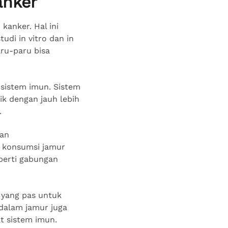
anker
kanker. Hal ini
udi in vitro dan in
aru-paru bisa
sistem imun. Sistem
k dengan jauh lebih
.
dan
, konsumsi jamur
eperti gabungan
 yang pas untuk
 dalam jamur juga
t sistem imun.