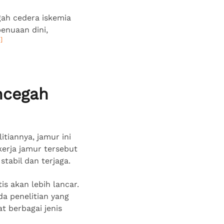
egah cedera iskemia
enuaan dini,
]
ncegah
tiannya, jamur ini
kerja jamur tersebut
tabil dan terjaga.
s akan lebih lancar.
da penelitian yang
 berbagai jenis