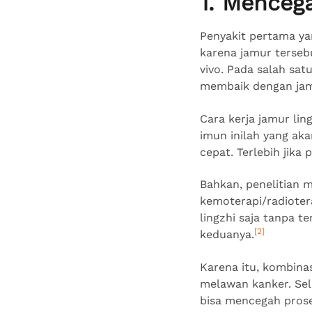
1. Menceg
Penyakit pertama yan
karena jamur tersebu
vivo. Pada salah sat
membaik dengan jamu
Cara kerja jamur li
imun inilah yang ak
cepat. Terlebih jika
Bahkan, penelitian 
kemoterapi/radiotera
lingzhi saja tanpa t
[2]
keduanya.
Karena itu, kombina
melawan kanker. Sel
bisa mencegah pros