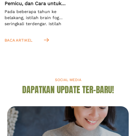
Pemicu, dan Cara untuk
Mengatasinya
Pada beberapa tahun ke
belakang, istilah brain fog
seringkali terdengar. Istilah
ini mengacu pada keadaan
ketika seseorang kesulitan
BACA ARTIKEL
untuk memusatkan fokus
dan konsentrasi terhadap
suatu hal. Menurut definisi
dari Cambridge Dictionary,
ini adalah kondisi saat Anda
tidak bisa berpikir jernih.[1]
Anda akan mengenalnya
SOCIAL MEDIA
dengan istilah “kabut otak”
DAPATKAN UPDATE TER-BARU!
dalam bahasa Indonesia.
Mengingat kabut otak seperti
apa, […]