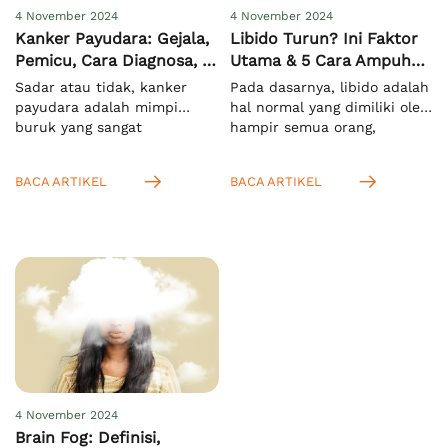
4 November 2024
4 November 2024
Kanker Payudara: Gejala,
Libido Turun? Ini Faktor
Pemicu, Cara Diagnosa, &
Utama & 5 Cara Ampuh
Pengobatan
Meningkatkannya
Sadar atau tidak, kanker
Pada dasarnya, libido adalah
payudara adalah mimpi
hal normal yang dimiliki oleh
buruk yang sangat
hampir semua orang,
menakutkan bagi semua
terutama saat mereka
orang di dunia, khususnya
memasuki usia dewasa.
BACA ARTIKEL
BACA ARTIKEL
pada wanita. Hal ini
Menurut KBBI, istilah ini
mengingat kasus
mengacu pada nafsu seksual
kematiannya yang sangat
yang bersifat naluriah.[1]
tinggi. Menurut WHO, pada
Anda juga bisa
tahun 2022 ada sekitar 2,3
mengartikannya sebagai
juta kasus dan 670.000
dorongan untuk melakukan
kematian secara global
aktivitas seksual. Setelah
akibat masalah ini.[1]
Anda tahu bahwa libido
Meskipun lebih rentan pada
pada wanita dan pria itu
wanita, namun pria juga bisa
sama, yaitu nafsu seksual,
mengalaminya. […]
Anda juga […]
4 November 2024
Brain Fog: Definisi,