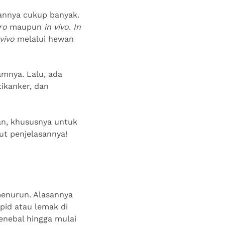
annya cukup banyak.
tro
maupun
in vivo
.
In
 vivo
melalui hewan
lamnya. Lalu, ada
tikanker, dan
an, khususnya untuk
ut penjelasannya!
menurun. Alasannya
pid atau lemak di
enebal hingga mulai