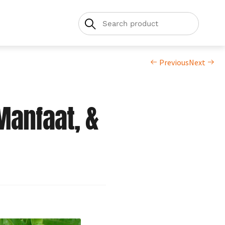
Previous
Next
Manfaat, &