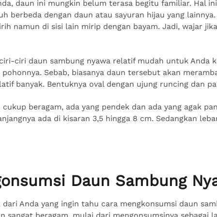
nda, daun ini mungkin belum terasa begitu familiar. Hal 
uh berbeda dengan daun atau sayuran hijau yang lainnya.
rih namun di sisi lain mirip dengan bayam. Jadi, wajar ji
iri-ciri daun sambung nyawa relatif mudah untuk Anda k
n pohonnya. Sebab, biasanya daun tersebut akan meramb
latif banyak. Bentuknya oval dengan ujung runcing dan pa
 cukup beragam, ada yang pendek dan ada yang agak pan
jangnya ada di kisaran 3,5 hingga 8 cm. Sedangkan lebar
gonsumsi Daun Sambung Ny
k dari Anda yang ingin tahu cara mengkonsumsi daun sa
un sangat beragam, mulai dari mengonsumsinya sebagai l