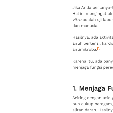
Jika Anda bertanya-
Hal ini mengingat akt
vitro
adalah uji labo
dan manusia.
Hasilnya, ada aktivi
antihipertensi, kard
[1]
antimikroba.
Karena itu, ada ba
menjaga fungsi pere
1. Menjaga 
Seiring dengan usia
pun cukup beragam, 
aliran darah. Hasiln