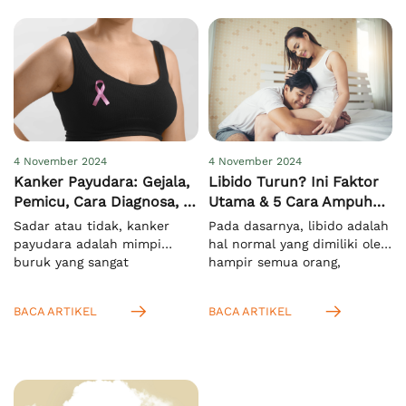
4 November 2024
4 November 2024
Kanker Payudara: Gejala,
Libido Turun? Ini Faktor
Pemicu, Cara Diagnosa, &
Utama & 5 Cara Ampuh
Pengobatan
Meningkatkannya
Sadar atau tidak, kanker
Pada dasarnya, libido adalah
payudara adalah mimpi
hal normal yang dimiliki oleh
buruk yang sangat
hampir semua orang,
menakutkan bagi semua
terutama saat mereka
orang di dunia, khususnya
memasuki usia dewasa.
BACA ARTIKEL
BACA ARTIKEL
pada wanita. Hal ini
Menurut KBBI, istilah ini
mengingat kasus
mengacu pada nafsu seksual
kematiannya yang sangat
yang bersifat naluriah.[1]
tinggi. Menurut WHO, pada
Anda juga bisa
tahun 2022 ada sekitar 2,3
mengartikannya sebagai