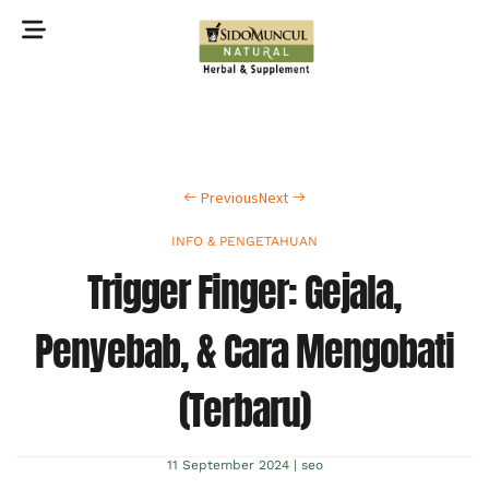
©2022 Sidomuncul Natural All right reserved
Previous
Next
INFO & PENGETAHUAN
Trigger Finger: Gejala,
Penyebab, & Cara Mengobati
(Terbaru)
11 September 2024
|
seo