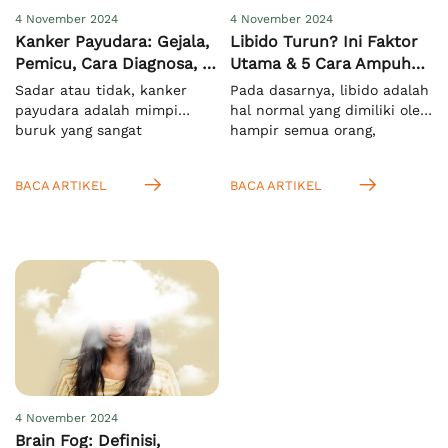
4 November 2024
4 November 2024
Kanker Payudara: Gejala,
Libido Turun? Ini Faktor
Pemicu, Cara Diagnosa, &
Utama & 5 Cara Ampuh
Pengobatan
Meningkatkannya
Sadar atau tidak, kanker
Pada dasarnya, libido adalah
payudara adalah mimpi
hal normal yang dimiliki oleh
buruk yang sangat
hampir semua orang,
menakutkan bagi semua
terutama saat mereka
orang di dunia, khususnya
memasuki usia dewasa.
BACA ARTIKEL
BACA ARTIKEL
pada wanita. Hal ini
Menurut KBBI, istilah ini
mengingat kasus
mengacu pada nafsu seksual
kematiannya yang sangat
yang bersifat naluriah.[1]
tinggi. Menurut WHO, pada
Anda juga bisa
tahun 2022 ada sekitar 2,3
mengartikannya sebagai
juta kasus dan 670.000
dorongan untuk melakukan
kematian secara global
aktivitas seksual. Setelah
akibat masalah ini.[1]
Anda tahu bahwa libido
Meskipun lebih rentan pada
pada wanita dan pria itu
wanita, namun pria juga bisa
sama, yaitu nafsu seksual,
mengalaminya. […]
Anda juga […]
4 November 2024
Brain Fog: Definisi,