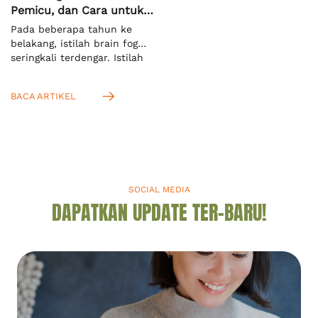
Pemicu, dan Cara untuk
Mengatasinya
Pada beberapa tahun ke
belakang, istilah brain fog
seringkali terdengar. Istilah
ini mengacu pada keadaan
ketika seseorang kesulitan
BACA ARTIKEL
untuk memusatkan fokus
dan konsentrasi terhadap
suatu hal. Menurut definisi
dari Cambridge Dictionary,
ini adalah kondisi saat Anda
tidak bisa berpikir jernih.[1]
Anda akan mengenalnya
SOCIAL MEDIA
dengan istilah “kabut otak”
DAPATKAN UPDATE TER-BARU!
dalam bahasa Indonesia.
Mengingat kabut otak seperti
apa, […]