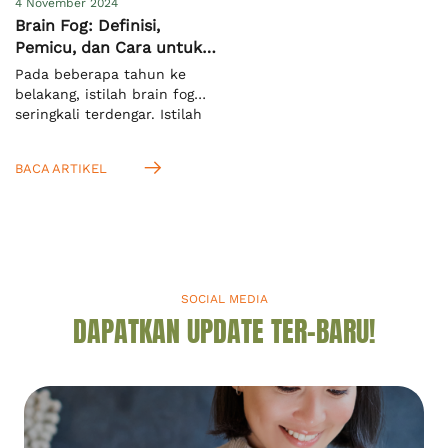
4 November 2024
Brain Fog: Definisi,
Pemicu, dan Cara untuk
Mengatasinya
Pada beberapa tahun ke
belakang, istilah brain fog
seringkali terdengar. Istilah
ini mengacu pada keadaan
ketika seseorang kesulitan
BACA ARTIKEL
untuk memusatkan fokus
dan konsentrasi terhadap
suatu hal. Menurut definisi
dari Cambridge Dictionary,
ini adalah kondisi saat Anda
tidak bisa berpikir jernih.[1]
Anda akan mengenalnya
SOCIAL MEDIA
dengan istilah “kabut otak”
DAPATKAN UPDATE TER-BARU!
dalam bahasa Indonesia.
Mengingat kabut otak seperti
apa, […]