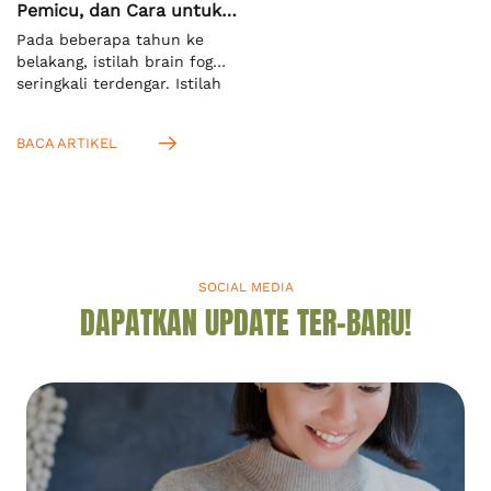
Pemicu, dan Cara untuk
Mengatasinya
Pada beberapa tahun ke
belakang, istilah brain fog
seringkali terdengar. Istilah
ini mengacu pada keadaan
ketika seseorang kesulitan
BACA ARTIKEL
untuk memusatkan fokus
dan konsentrasi terhadap
suatu hal. Menurut definisi
dari Cambridge Dictionary,
ini adalah kondisi saat Anda
tidak bisa berpikir jernih.[1]
Anda akan mengenalnya
SOCIAL MEDIA
dengan istilah “kabut otak”
DAPATKAN UPDATE TER-BARU!
dalam bahasa Indonesia.
Mengingat kabut otak seperti
apa, […]