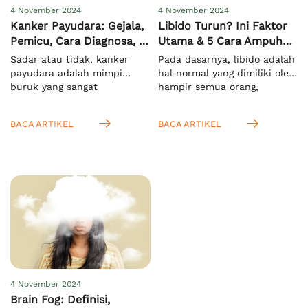
4 November 2024
4 November 2024
Kanker Payudara: Gejala,
Libido Turun? Ini Faktor
Pemicu, Cara Diagnosa, &
Utama & 5 Cara Ampuh
Pengobatan
Meningkatkannya
Sadar atau tidak, kanker
Pada dasarnya, libido adalah
payudara adalah mimpi
hal normal yang dimiliki oleh
buruk yang sangat
hampir semua orang,
menakutkan bagi semua
terutama saat mereka
orang di dunia, khususnya
memasuki usia dewasa.
BACA ARTIKEL
BACA ARTIKEL
pada wanita. Hal ini
Menurut KBBI, istilah ini
mengingat kasus
mengacu pada nafsu seksual
kematiannya yang sangat
yang bersifat naluriah.[1]
tinggi. Menurut WHO, pada
Anda juga bisa
tahun 2022 ada sekitar 2,3
mengartikannya sebagai
juta kasus dan 670.000
dorongan untuk melakukan
kematian secara global
aktivitas seksual. Setelah
akibat masalah ini.[1]
Anda tahu bahwa libido
Meskipun lebih rentan pada
pada wanita dan pria itu
wanita, namun pria juga bisa
sama, yaitu nafsu seksual,
mengalaminya. […]
Anda juga […]
4 November 2024
Brain Fog: Definisi,