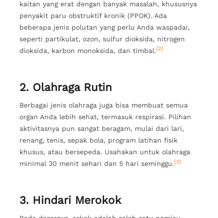
kaitan yang erat dengan banyak masalah, khususnya
penyakit paru obstruktif kronik (PPOK). Ada
beberapa jenis polutan yang perlu Anda waspadai,
seperti partikulat, ozon, sulfur dioksida, nitrogen
[2]
dioksida, karbon monoksida, dan timbal.
2. Olahraga Rutin
Berbagai jenis olahraga juga bisa membuat semua
organ Anda lebih sehat, termasuk respirasi. Pilihan
aktivitasnya pun sangat beragam, mulai dari lari,
renang, tenis, sepak bola, program latihan fisik
khusus, atau bersepeda. Usahakan untuk olahraga
[3]
minimal 30 menit sehari dan 5 hari seminggu.
3. Hindari Merokok
Pada dasarnya, rokok adalah salah satu pemicu