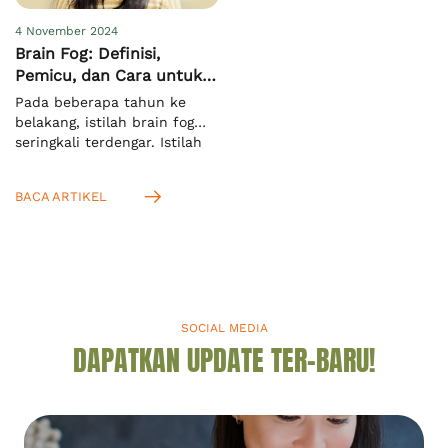
mengalaminya. […]
Anda juga […]
4 November 2024
Brain Fog: Definisi,
Pemicu, dan Cara untuk
Mengatasinya
Pada beberapa tahun ke
belakang, istilah brain fog
seringkali terdengar. Istilah
ini mengacu pada keadaan
ketika seseorang kesulitan
BACA ARTIKEL
untuk memusatkan fokus
dan konsentrasi terhadap
suatu hal. Menurut definisi
dari Cambridge Dictionary,
ini adalah kondisi saat Anda
tidak bisa berpikir jernih.[1]
Anda akan mengenalnya
SOCIAL MEDIA
dengan istilah “kabut otak”
DAPATKAN UPDATE TER-BARU!
dalam bahasa Indonesia.
Mengingat kabut otak seperti
apa, […]