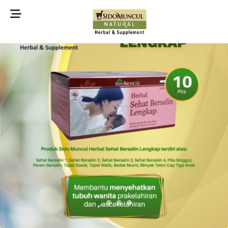
©2022 Sidomuncul Natural All right reserved
1
2
3
4