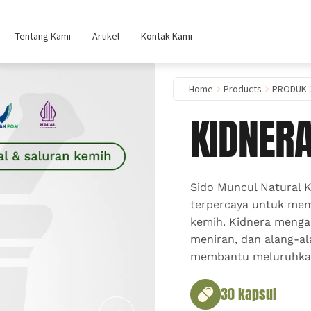
Tentang Kami
Artikel
Kontak Kami
Home
Products
PRODUK
KIDNER
Sido Muncul Natural 
terpercaya untuk memb
kemih. Kidnera menga
meniran, dan alang-a
membantu meluruhkan
30 kapsul