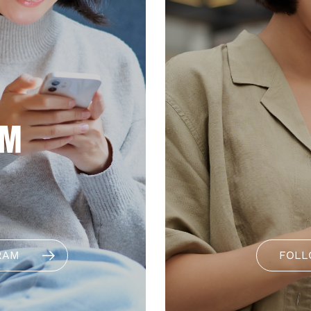
AM
RAM
FOLL